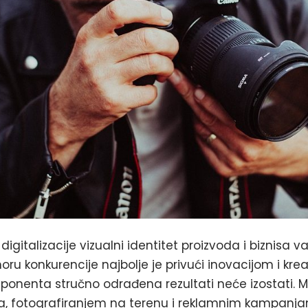
igitalizacije vizualni identitet proizvoda i biznisa va
moru konkurencije najbolje je privući inovacijom i kr
ponenta stručno odrađena rezultati neće izostati. M
, fotografiranjem na terenu i reklamnim kampanjam