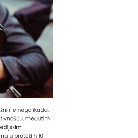
žniji je nego ikada.
eativnošću, međutim
edijskim
a u proteklih 10